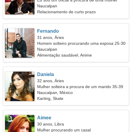
Eu sou um oficial a procura de uma mulher
sensual
Naucalpan
Relacionamento de curto prazo
Fernando
31 anos, Áries
Homem solteiro procurando uma esposa 25-30
Naucalpan
Alimentação saudável, Anime
Daniela
32 anos, Áries
Mulher solteira a procura de um marido 35-39
Naucalpan, México
Karting, Skate
Aimee
30 anos, Libra
Mulher procurando um casal