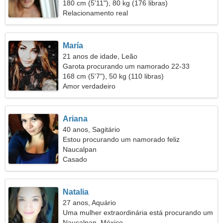
180 cm (5'11"), 80 kg (176 libras)
Relacionamento real
María
21 anos de idade, Leão
Garota procurando um namorado 22-33
168 cm (5'7"), 50 kg (110 libras)
Amor verdadeiro
Ariana
40 anos, Sagitário
Estou procurando um namorado feliz
Naucalpan
Casado
Natalia
27 anos, Aquário
Uma mulher extraordinária está procurando um
relacionamento sério
Naucalpan, México