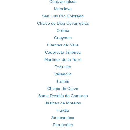
Coatzacoalcos
Monclova
San Luis Río Colorado
Chalco de Díaz Covarrubias
Colima
Guaymas
Fuentes del Valle
Cadereyta Jiménez
Martínez de la Torre
Teziutlán
Valladolid
Tizimín
Chiapa de Corzo
Santa Rosalía de Camargo
Jaltipan de Morelos
Huixtla
Amecameca
Puruándiro