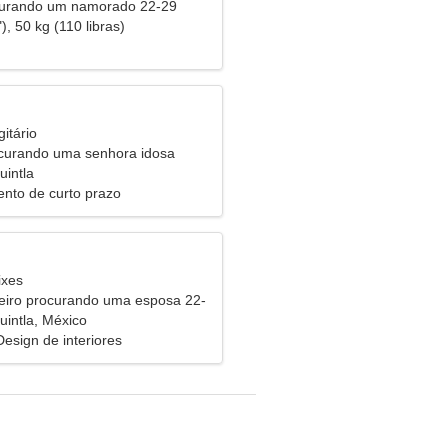
curando um namorado 22-29
), 50 kg (110 libras)
itário
urando uma senhora idosa
uintla
nto de curto prazo
ixes
eiro procurando uma esposa 22-
uintla, México
esign de interiores