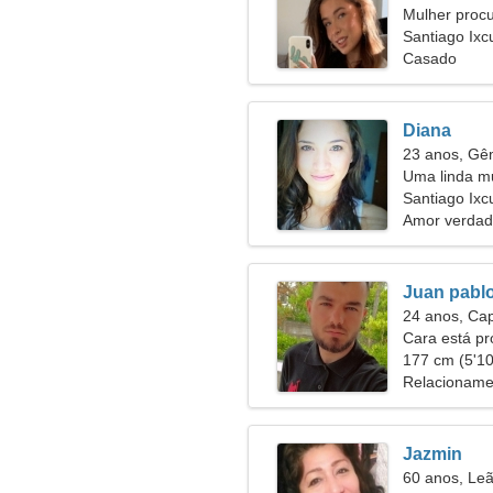
Mulher proc
Santiago Ixc
Casado
Diana
23 anos, G
Uma linda m
relacioname
Santiago Ixcu
Amor verdad
Juan pabl
24 anos, Cap
Cara está p
177 cm (5'10"
Relacioname
Jazmin
60 anos, Le