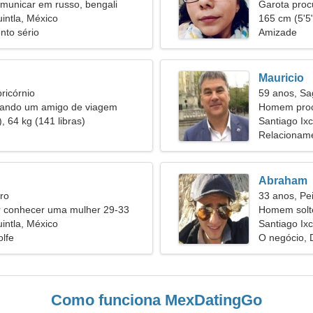
municar em russo, bengali
Garota pro
uintla, México
165 cm (5'5"
nto sério
Amizade
Mauricio
ricórnio
59 anos, Sag
rando um amigo de viagem
Homem proc
, 64 kg (141 libras)
Santiago Ixc
Relacioname
Abraham
ro
33 anos, Pe
conhecer uma mulher 29-33
Homem solt
uintla, México
30
Santiago Ixc
olfe
O negócio, D
Como funciona MexDatingGo