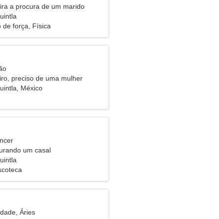
eira a procura de um marido
uintla
de força, Física
ão
ro, preciso de uma mulher
a
uintla, México
ncer
urando um casal
uintla
scoteca
idade, Áries