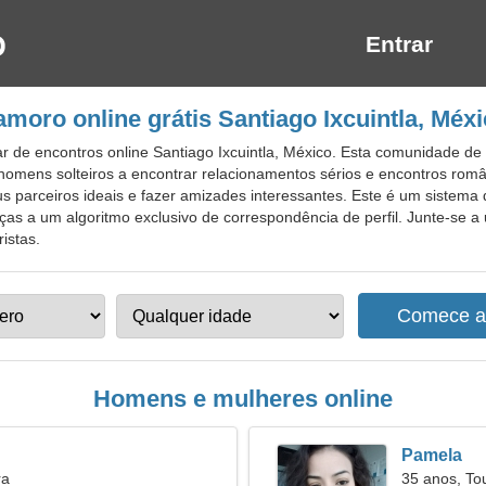
Entrar
moro online grátis Santiago Ixcuintla, Méx
r de encontros online Santiago Ixcuintla, México. Esta comunidade 
a homens solteiros a encontrar relacionamentos sérios e encontros ro
s parceiros ideais e fazer amizades interessantes. Este é um sistema
as a um algoritmo exclusivo de correspondência de perfil. Junte-se a
ristas.
Homens e mulheres online
Pamela
ra
35 anos, To