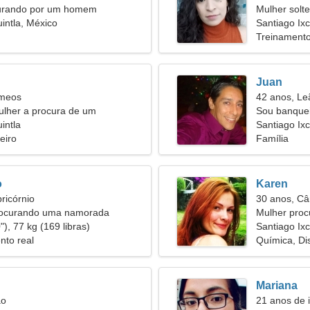
urando por um homem
Mulher solt
uintla, México
Santiago Ixc
Treinamento 
Juan
êmeos
42 anos, Le
ulher a procura de um
Sou banquei
nto apaixonado
intla
encantador
Santiago Ixc
eiro
Família
o
Karen
ricórnio
30 anos, Câ
rocurando uma namorada
Mulher proc
), 77 kg (169 libras)
Santiago Ixc
nto real
Química, Di
Mariana
ão
21 anos de 