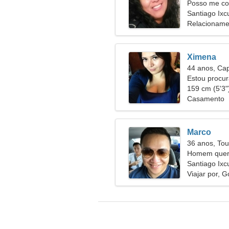
Posso me co
Santiago Ixc
Relacioname
Ximena
44 anos, Cap
Estou procu
inspirado
159 cm (5'3")
Casamento
Marco
36 anos, Tou
Homem quer 
Santiago Ixc
Viajar por, G